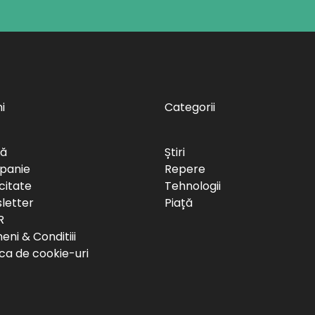
i
Categorii
să
Știri
panie
Repere
citate
Tehnologii
letter
Piață
R
ni & Conditiii
ica de cookie-uri