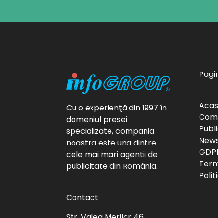
Pagin
Aca
Cu o experienţă din 1997 în
Com
domeniul presei
Publi
specializate, compania
News
noastra este una dintre
GDP
cele mai mari agentii de
Terme
publicitate din România.
Polit
Contact
Str. Valea Merilor 46