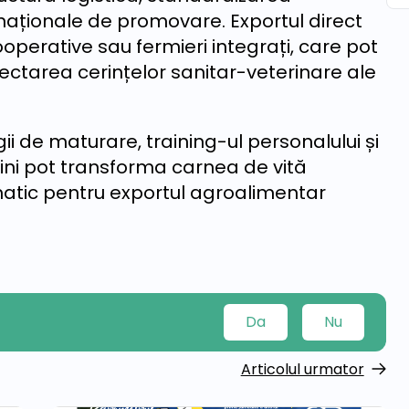
e naționale de promovare. Exportul direct
ooperative sau fermieri integrați, care pot
ctarea cerințelor sanitar-veterinare ale
ii de maturare, training-ul personalului și
răini pot transforma carnea de vită
tic pentru exportul agroalimentar
Da
Nu
Articolul urmator