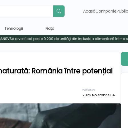
Acasă
Companie
Publi
Tehnologii
Piață
maturată: România între potențial
Publicat pe
2025 Noiembrie 04