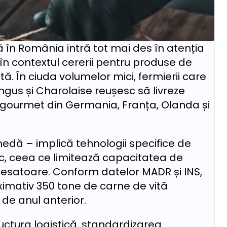
în România intră tot mai des în atenția
 în contextul cererii pentru produse de
ată. În ciuda volumelor mici, fermierii care
gus și Charolaise reușesc să livreze
gourmet din Germania, Franța, Olanda și
edă – implică tehnologii specifice de
gic, ceea ce limitează capacitatea de
cesatoare. Conform datelor MADR și INS,
imativ 350 tone de carne de vită
de anul anterior.
uctura logistică, standardizarea