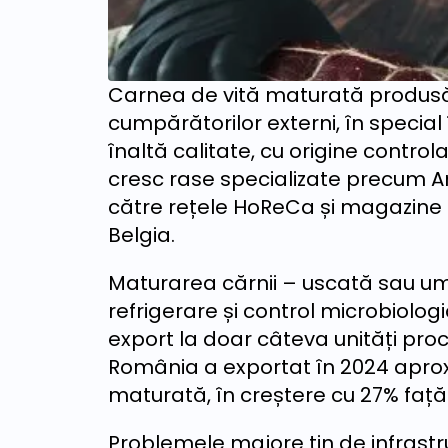
Carnea de vită maturată produsă 
cumpărătorilor externi, în special
înaltă calitate, cu origine control
cresc rase specializate precum An
către rețele HoReCa și magazine 
Belgia.
Maturarea cărnii – uscată sau um
refrigerare și control microbiolo
export la doar câteva unități pro
România a exportat în 2024 aprox
maturată, în creștere cu 27% față 
Problemele majore țin de infrastr