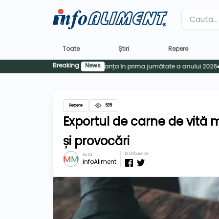
Label
Toate
Știri
Repere
Breaking
News
Repere
535
Exportul de carne de vită 
și provocări
Distribuie pe
Autor
infoAliment