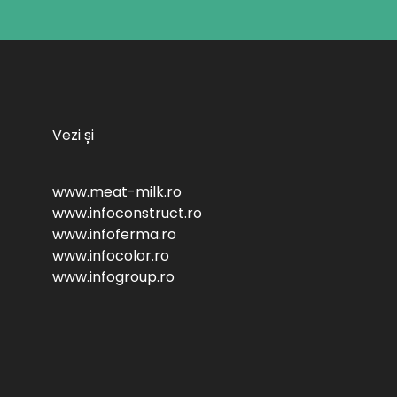
Vezi și
www.meat-milk.ro
www.infoconstruct.ro
www.infoferma.ro
www.infocolor.ro
www.infogroup.ro