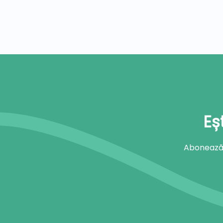
Eș
Abonează-t