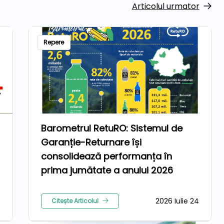
Articolul urmator
Repere
Barometrul RetuRO: Sistemul de
Garanție-Returnare își
consolidează performanța în
prima jumătate a anului 2026
5
2026 Iulie 24
Citește Articolul