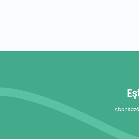
Eș
Abonează-t