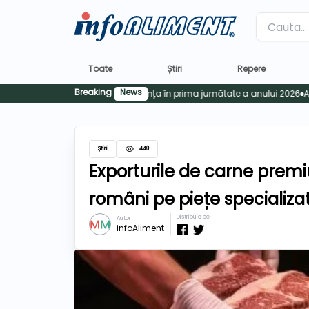
Label
Toate
Știri
Repere
Breaking
News
Știri
440
Exporturile de carne premi
români pe piețe specializa
Distribuie pe
Autor
infoAliment