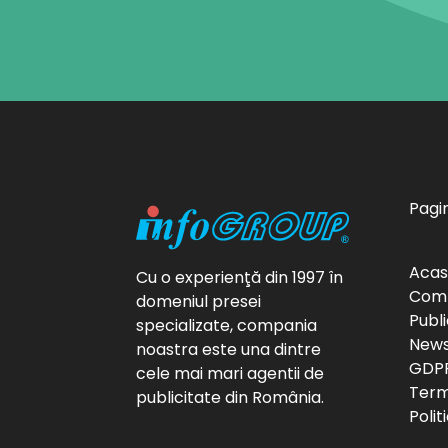
Pagin
Aca
Cu o experienţă din 1997 în
Com
domeniul presei
Publi
specializate, compania
News
noastra este una dintre
GDP
cele mai mari agentii de
Terme
publicitate din România.
Polit