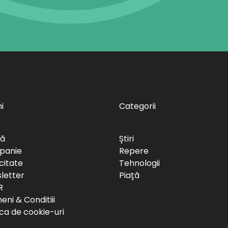
i
Categorii
să
Știri
panie
Repere
citate
Tehnologii
letter
Piață
R
ni & Conditiii
ica de cookie-uri