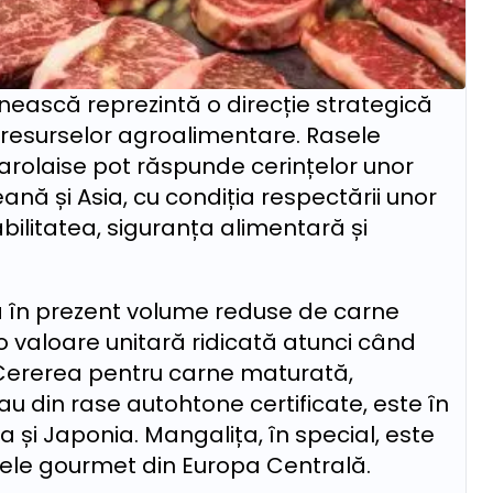
ască reprezintă o direcție strategică
 resurselor agroalimentare. Rasele
rolaise pot răspunde cerințelor unor
nă și Asia, cu condiția respectării unor
bilitatea, siguranța alimentară și
tă în prezent volume reduse de carne
o valoare unitară ridicată atunci când
Cererea pentru carne maturată,
u din rase autohtone certificate, este în
a și Japonia. Mangalița, în special, este
lele gourmet din Europa Centrală.