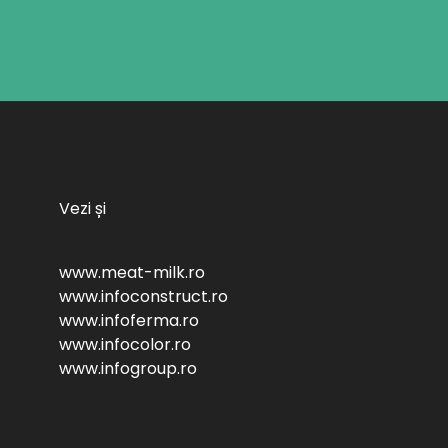
Vezi și
www.meat-milk.ro
www.infoconstruct.ro
www.infoferma.ro
www.infocolor.ro
www.infogroup.ro