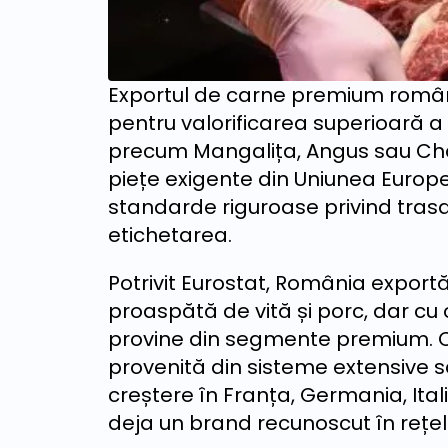
Exportul de carne premium române
pentru valorificarea superioară a
precum Mangalița, Angus sau Cha
piețe exigente din Uniunea Europea
standarde riguroase privind trasa
etichetarea.
Potrivit Eurostat, România expor
proaspătă de vită și porc, dar cu 
provine din segmente premium. 
provenită din sisteme extensive sa
creștere în Franța, Germania, Itali
deja un brand recunoscut în rețe