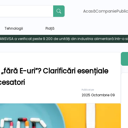
Acasă
Companie
Publi
Tehnologii
Piață
ără E-uri”? Clarificări esențiale
cesatori
Publicat pe
2025 Octombrie 09