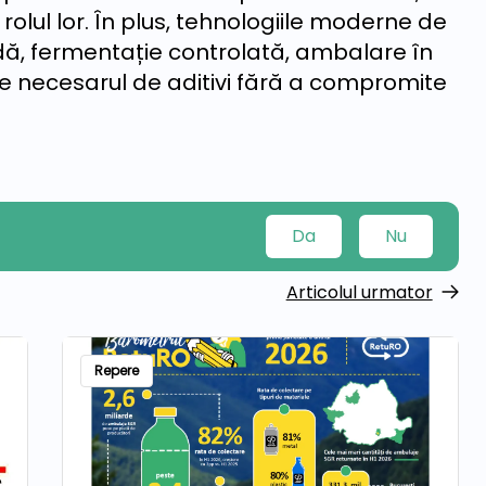
lul lor. În plus, tehnologiile moderne de
dă, fermentație controlată, ambalare în
 necesarul de aditivi fără a compromite
Da
Nu
Articolul urmator
Repere