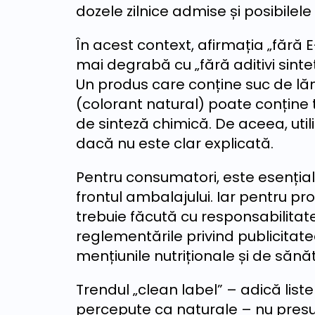
dozele zilnice admise și posibilel
În acest context, afirmația „fără E-
mai degrabă cu „fără aditivi sinte
Un produs care conține suc de lăm
(colorant natural) poate conține 
de sinteză chimică. De aceea, util
dacă nu este clar explicată.
Pentru consumatori, este esențial
frontul ambalajului. Iar pentru pro
trebuie făcută cu responsabilitate,
reglementările privind publicitat
mențiunile nutriționale și de sănă
Trendul „clean label” – adică liste
percepute ca naturale – nu presup