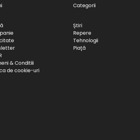
i
Categorii
să
Știri
panie
Repere
citate
Tehnologii
letter
Piață
R
ni & Conditiii
ica de cookie-uri