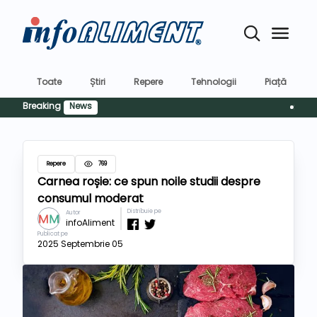
Toate
Știri
Repere
Tehnologii
Piață
Breaking
News
Siguranț
Repere
769
Carnea roșie: ce spun noile studii despre
consumul moderat
Distribuie pe
Autor
infoAliment
Publicat pe
2025 Septembrie 05