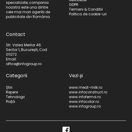
specializate, compania
GDPR
noastra este una dintre
Termeni & Conditiii
cele mai mari agentii de
Politica de cookie-uri
publicitate din România.
Contact
Str. Valea Merilor 46
Sector 1, București, Cod
011272
Email:
office@infogroup.ro
Categorii
Vezi și
Știri
www.meat-milk.ro
Repere
www.infoconstruct.ro
Tehnologii
www.infoferma.ro
Piață
www.infocolor.ro
www.infogroup.ro