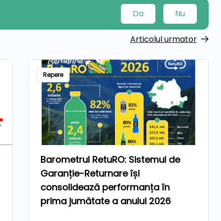
Da
Nu
Articolul urmator
Repere
Barometrul RetuRO: Sistemul de
Garanție-Returnare își
consolidează performanța în
prima jumătate a anului 2026