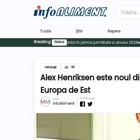
Label
Toate
Știri
Repere
Breaking
News
Tehnologii
797
Alex Henriksen este noul di
Europa de Est
Distribuie pe
Autor
infoAliment