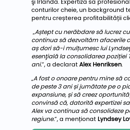
şi Irlanda. Expertiza sa profesio
conturilor cheie, un background t
pentru creșterea profitabilității c
„
Aștept cu nerăbdare să lucrez cu
continua să dezvoltăm afacerile cli
aș dori să-i mulțumesc lui Lynds
esenţială la consolidarea poziției
ani.
”, a declarat
Alex Henriksen
.
„
A fost o onoare pentru mine să 
de peste 3 ani și jumătate pe o p
expansiune, și să creez oportunități
convinsă că, datorită expertizei sal
Alex va continua să consolideze pozi
regiune.
”, a menționat
Lyndsey L