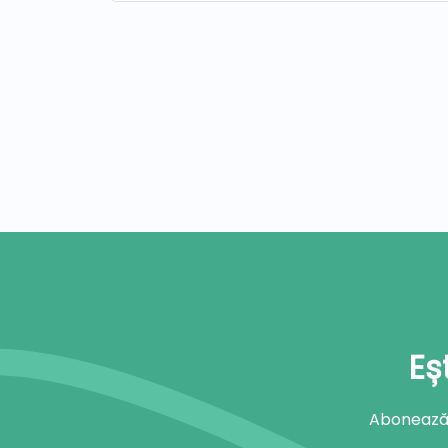
Eș
Abonează-t