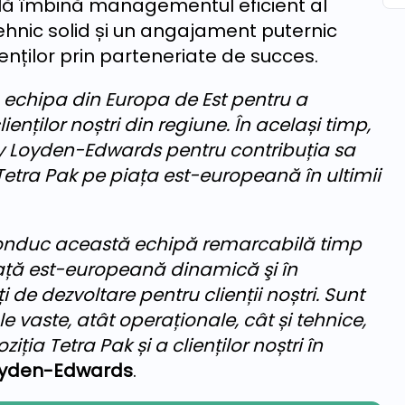
nală îmbină managementul eficient al
ehnic solid și un angajament puternic
lienților prin parteneriate de succes.
 echipa din Europa de Est pentru a
enților noștri din regiune. În același timp,
ey Loyden-Edwards pentru contribuția sa
 Tetra Pak pe piața est-europeană în ultimii
conduc această echipă remarcabilă timp
iață est-europeană dinamică şi în
 de dezvoltare pentru clienții noștri. Sunt
e vaste, atât operaționale, cât și tehnice,
ția Tetra Pak și a clienților noștri în
oyden-Edwards
.