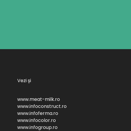
Vezi și
www.meat-milk.ro
www.infoconstruct.ro
www.infoferma.ro
www.infocolor.ro
www.infogroup.ro