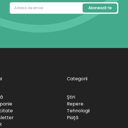
Abonează-te
i
Categorii
să
Știri
panie
Repere
citate
Tehnologii
letter
Piață
R