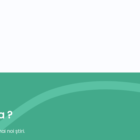
a ?
 noi știri.