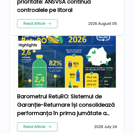
prioritate: ANSVSA continuă
controalele pe litoral
Read Article
2026 August 05
Highlights
Barometrul RetuRO: Sistemul de
Garanție-Returnare își consolidează
performanța în prima jumătate a
anului 2026
Read Article
2026 July 24