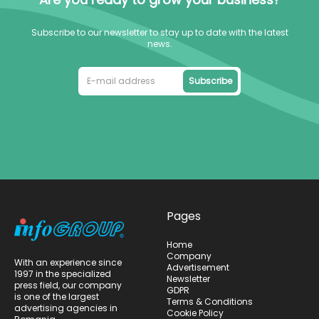
Subscribe to our newsletter to stay up to date with the latest
news.
Subscribe
Pages
Home
Company
With an experience since
Advertisement
1997 in the specialized
Newsletter
press field, our company
GDPR
is one of the largest
Terms & Conditions
advertising agencies in
Cookie Policy