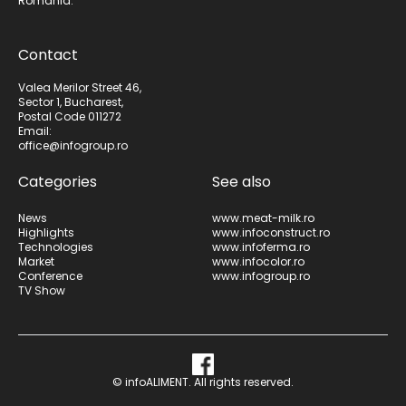
Romania.
Contact
Valea Merilor Street 46,
Sector 1, Bucharest,
Postal Code 011272
Email:
office@infogroup.ro
Categories
See also
News
www.meat-milk.ro
Highlights
www.infoconstruct.ro
Technologies
www.infoferma.ro
Market
www.infocolor.ro
Conference
www.infogroup.ro
TV Show
© infoALIMENT. All rights reserved.