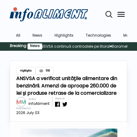
All
News
Highlights
Technologies
Market
Breaking
News
Siguran
Highlights
550
ANSVSA a verificat unitățile alimentare din
benzinării. Amenzi de aproape 260.000 de
lei și produse retrase de la comercializare
Share on
Author
infoAliment
Published on
2026 July 03