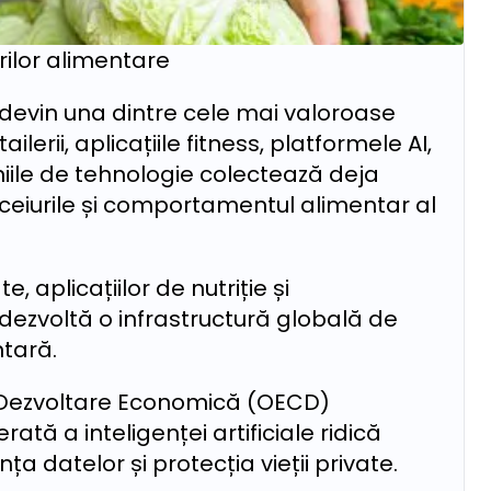
rilor alimentare
vin una dintre cele mai valoroase
lerii, aplicațiile fitness, platformele AI,
iile de tehnologie colectează deja
iceiurile și comportamentul alimentar al
, aplicațiilor de nutriție și
dezvoltă o infrastructură globală de
tară.
 Dezvoltare Economică (OECD)
tă a inteligenței artificiale ridică
a datelor și protecția vieții private.