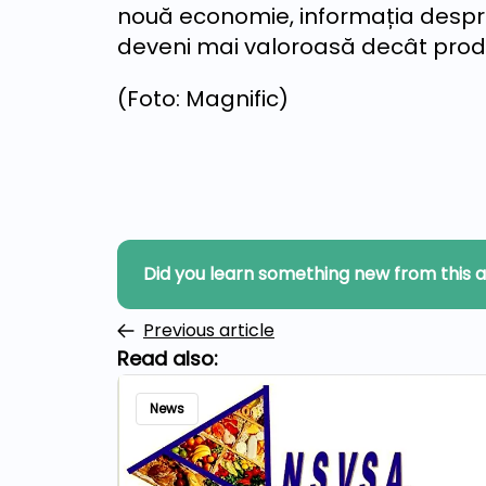
nouă economie, informația desp
deveni mai valoroasă decât produ
(Foto: Magnific)
Did you learn something new from this a
Previous article
Read also:
News