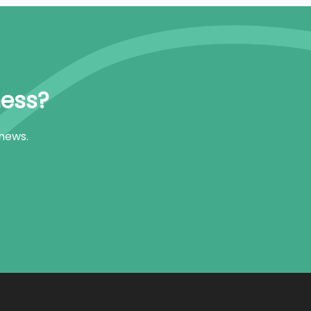
ness?
 news.