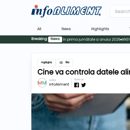
Label
All
News
Highlights
Breaking
News
Highlights
564
Cine va controla datele a
Share on
Author
infoAliment