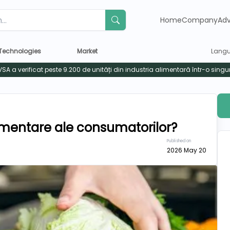
Home
Company
Adv
Technologies
Market
Lang
limentare ale consumatorilor?
Published on
2026 May 20