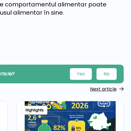
re comportamentul alimentar poate
sul alimentar în sine.
rticle?
Yes
No
Next article
Highlights