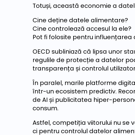
Totuși, această economie a datelor
Cine deține datele alimentare?
Cine controlează accesul la ele?
Pot fi folosite pentru influența
OECD subliniază că lipsa unor sta
regulile de protecție a datelor po
transparența și controlul utilizator
În paralel, marile platforme digi
într-un ecosistem predictiv. Rec
de AI și publicitatea hiper-persona
consum.
Astfel, competiția viitorului nu se
ci pentru controlul datelor alimen