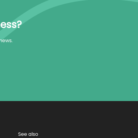
ness?
 news.
See also