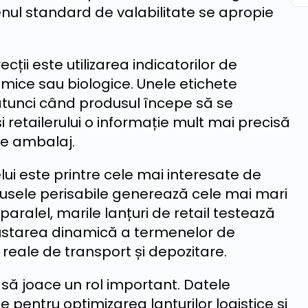
ul standard de valabilitate se apropie
cții este utilizarea indicatorilor de
mice sau biologice. Unele etichete
atunci când produsul începe să se
i retailerului o informație mult mai precisă
e ambalaj.
telui este printre cele mai interesate de
usele perisabile generează cele mai mari
 paralel, marile lanțuri de retail testează
justarea dinamică a termenelor de
e reale de transport și depozitare.
a să joace un rol important. Datele
e pentru optimizarea lanțurilor logistice și