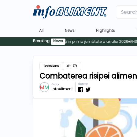
Label
All
News
Highlights
Breaking
News
Technologies
374
Combaterea risipei aliment
Share on
Author
infoAliment