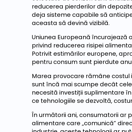
reducerea pierderilor din depozit
deja sisteme capabile să anticip
aceasta să devină vizibilă.
Uniunea Europeană încurajează astf
privind reducerea risipei alimentar
Potrivit estimărilor europene, apr
pentru consum sunt pierdute anua
Marea provocare rămâne costul i
sunt încă mai scumpe decât cele c
necesită investiții suplimentare în 
ce tehnologiile se dezvoltă, costu
În următorii ani, consumatorii ar
alimentare care „comunică” direc
industrie, aceste tehnologii ar p