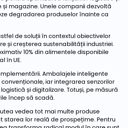
e și magazine. Unele companii dezvoltă
eze degradarea produselor înainte ca
el de soluții în contextul obiectivelor
e și creșterea sustenabilității industriei.
oximativ 10% din alimentele disponibile
l în UE.
mplementării. Ambalajele inteligente
onvenționale, iar integrarea senzorilor
logistică și digitalizare. Totuși, pe măsură
rile încep să scadă.
 putea vedea tot mai multe produse
t starea lor reală de prospețime. Pentru
utea transforma radical modul în care sunt