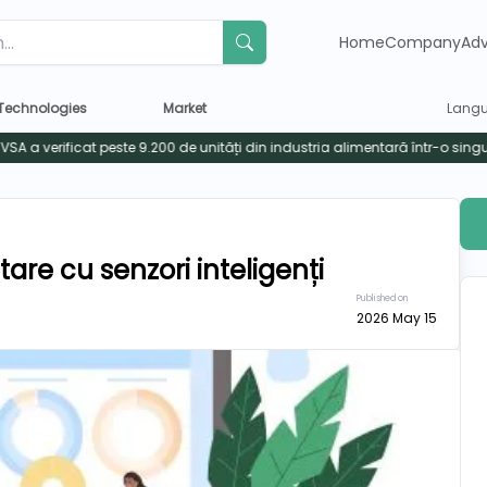
Home
Company
Adv
Technologies
Market
Lang
are cu senzori inteligenți
Published on
2026 May 15