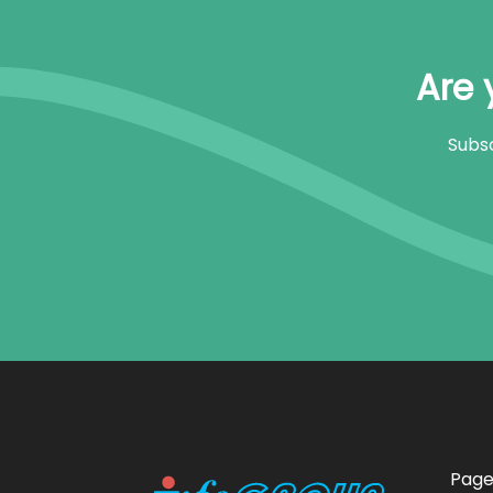
Are 
Subsc
Page