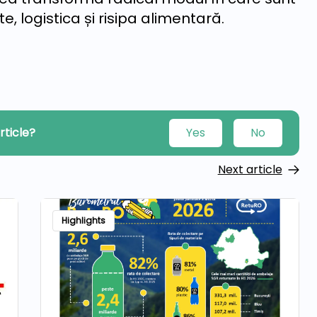
, logistica și risipa alimentară.
rticle?
Yes
No
Next article
Highlights