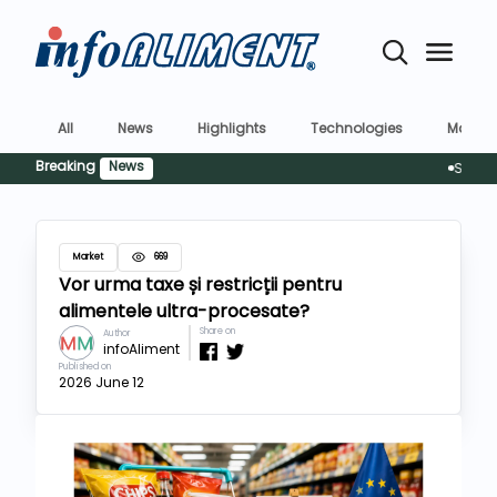
All
News
Highlights
Technologies
Market
Breaking
News
Siguranța
Market
669
Vor urma taxe și restricții pentru
alimentele ultra-procesate?
Share on
Author
infoAliment
Published on
2026 June 12