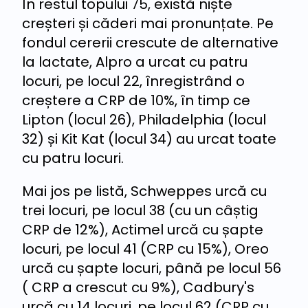
În restul topului 75, există niște
creșteri și căderi mai pronunțate. Pe
fondul cererii crescute de alternative
la lactate, Alpro a urcat cu patru
locuri, pe locul 22, înregistrând o
creștere a CRP de 10%, în timp ce
Lipton (locul 26), Philadelphia (locul
32) și Kit Kat (locul 34) au urcat toate
cu patru locuri.
Mai jos pe listă, Schweppes urcă cu
trei locuri, pe locul 38 (cu un câștig
CRP de 12%), Actimel urcă cu șapte
locuri, pe locul 41 (CRP cu 15%), Oreo
urcă cu șapte locuri, până pe locul 56
( CRP a crescut cu 9%), Cadbury's
urcă cu 14 locuri, pe locul 62 (CRP cu