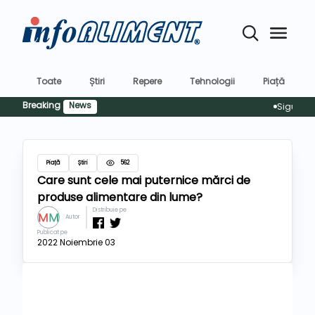
Toate
Știri
Repere
Tehnologii
Piață
Breaking
News
Siguranța ali
Piață
Știri
562
Care sunt cele mai puternice mărci de
produse alimentare din lume?
Distribuie pe
Autor
Publicat pe
2022 Noiembrie 03