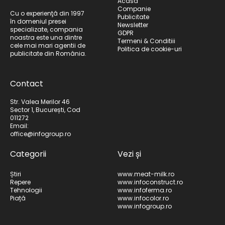
Acasă
Companie
Cu o experienţă din 1997
Publicitate
în domeniul presei
Newsletter
specializate, compania
GDPR
noastra este una dintre
Termeni & Conditiii
cele mai mari agentii de
Politica de cookie-uri
publicitate din România.
Contact
Str. Valea Merilor 46
Sector 1, București, Cod
011272
Email:
office@infogroup.ro
Categorii
Vezi și
Știri
www.meat-milk.ro
Repere
www.infoconstruct.ro
Tehnologii
www.infoferma.ro
Piață
www.infocolor.ro
www.infogroup.ro