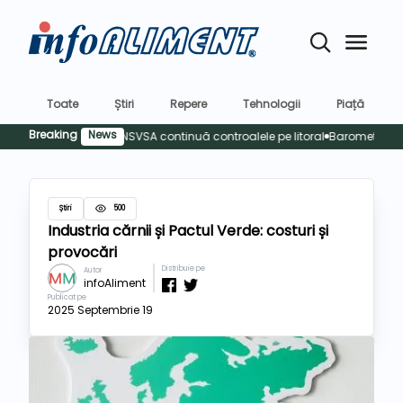
Toate
Știri
Repere
Tehnologii
Piață
Breaking
News
Siguran
Știri
500
Industria cărnii și Pactul Verde: costuri și
provocări
Distribuie pe
Autor
infoAliment
Publicat pe
2025 Septembrie 19