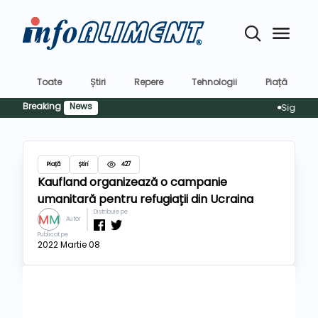
Toate
Știri
Repere
Tehnologii
Piață
Breaking
News
Siguranța al
Piață
Știri
427
Kaufland organizează o campanie
umanitară pentru refugiații din Ucraina
Distribuie pe
Autor
Publicat pe
2022 Martie 08